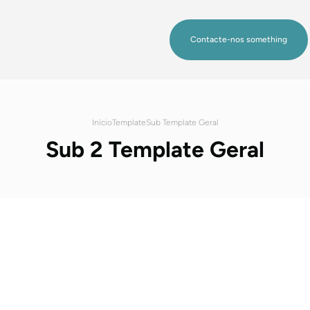
Contacte-nos something
Início
Template
Sub Template Geral
Sub 2 Template Geral